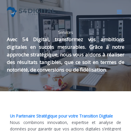
Aller
au
contenu
Services
Avec 54 Digital, transformez vos ambitions
digitales en succès mesurables. Grâce à notre
approche stratégique, nous vous aidons à réaliser
des résultats tangibles, que ce soit en termes de
notoriété, de conversions ou de fidélisation.
Un Partenaire Stratégique pour votre Transition Digitale
Nous combinons innovation, expertise et analyse de
données pour garantir que vos actions digitales s’intègrent